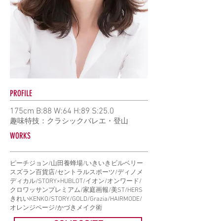
PROFILE
175cm B:88 W:64 H:89 S:25.0
趣味特技：クラシックバレエ・登山
WORKS
ピーチジョン/山田養蜂場/いきいきビルベリー
スズラン百貨店/セントラルスポーツ/ディノメ
ディカル/STORY×HUBLOT/イオン/オンワード/
クロワッサンプレミアム/家庭画報/美
ST/HERS
きれいKENKO/STORY/GOLD/Grazia/HAIRMODE/
オレンジページ/かづきメイク術