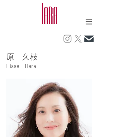
​原 久枝
Hisae Hara