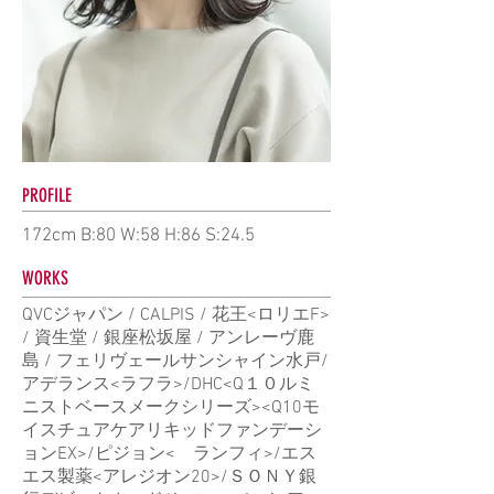
PROFILE
172cm B:80 W:58 H:86 S:24.5
WORKS
QVCジャパン / CALPIS / 花王<ロリエF>
/ 資生堂 / 銀座松坂屋 / アンレーヴ鹿
島 / フェリヴェールサンシャイン水戸/
アデランス<ラフラ>/DHC<Q１０ルミ
ニストベースメークシリーズ><Q10モ
イスチュアケアリキッドファンデーシ
ョンEX>/ピジョン< ランフィ>/エス
エス製薬<アレジオン20>/ＳＯＮＹ銀