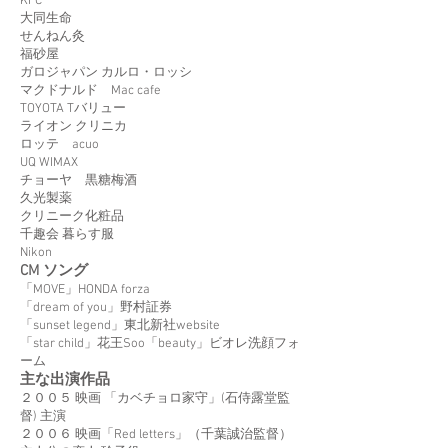
KFC
大同生命
せんねん灸
福砂屋
ガロジャパン カルロ・ロッシ
マクドナルド Mac cafe
TOYOTA Tバリュー
ライオン クリニカ
ロッテ acuo
UQ WIMAX
チョーヤ 黒糖梅酒
久光製薬
クリニーク化粧品
千趣会 暮らす服
Nikon
CM ソング
「MOVE」HONDA forza
「dream of you」野村証券
「sunset legend」東北新社website
「star child」花王Soo「beauty」ビオレ洗顔フォ
ーム
主な出演作品
２００５ 映画 「カベチョロ家守」(石侍露堂監
督) 主演
２００６ 映画「Red letters」（千葉誠治監督）