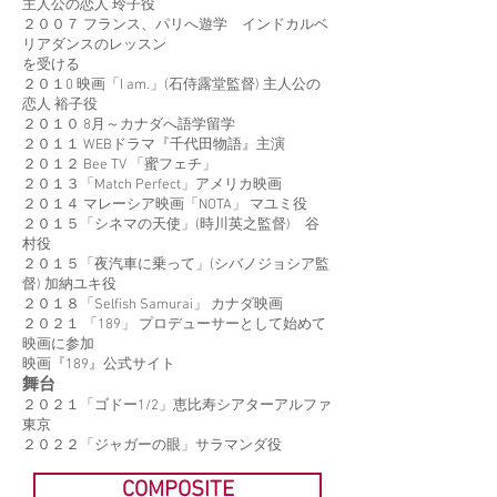
主人公の恋人 玲子役
２００７ フランス、パリへ遊学 インドカルベ
リアダンスのレッスン
を受ける
２０１0 映画「I am.」(石侍露堂監督) 主人公の
恋人 裕子役
２０１０ 8月～カナダへ語学留学
２０１１ WEBドラマ『千代田物語』主演
２０１２ Bee TV 「蜜フェチ」
２０１３「Match Perfect」アメリカ映画
２０１４ マレーシア映画「NOTA」 マユミ役
２０１５「シネマの天使」(時川英之監督) 谷
村役
２０１５「夜汽車に乗って」(シバノジョシア監
督) 加納ユキ役
２０１８「Selfish Samurai」 カナダ映画
２０２１ 「189」 プロデューサーとして始めて
映画に参加
映画『189』公式サイト
舞台
２０２１「ゴドー1/2」恵比寿シアターアルファ
東京
２０２２「ジャガーの眼」サラマンダ役
COMPOSITE