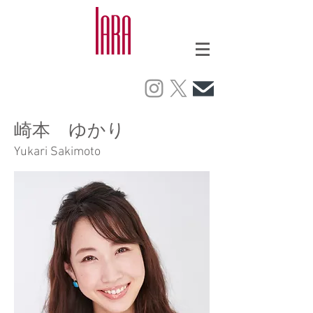
​崎本 ゆかり
Yukari Sakimoto